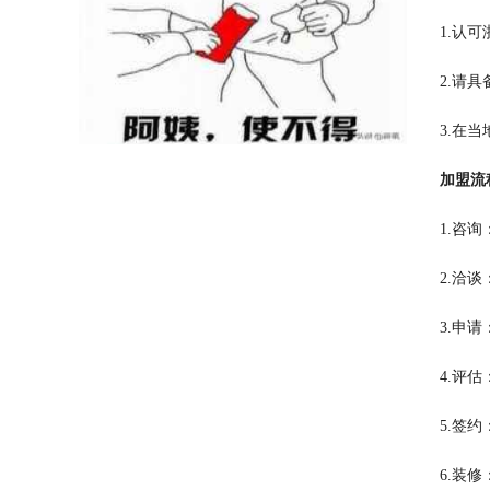
1.认
2.请
3.在
加盟流
1.咨
2.洽
3.申
4.评
5.签
6.装